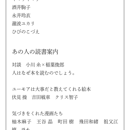
酒井駒子
永井玲衣
瀧波ユカリ
ひびのこづえ
あの人の読書案内
対談 小川 糸×稲葉俊郎
人はなぜ本を読むのでしょう。
ユーモアは大事だと教えてくれる絵本
伏見 操 吉田戦車 クリス智子
気づきをくれた漫画たち
柚木麻子 王谷 晶 町田 樹 飛田和緒 祖父江
慎 ほか