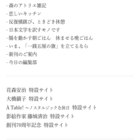
森のアトリエ雑記
恋しいキッチン
反復横跳び、ときどき休憩
日本文学を訳すモノです
腸を動かす朝ごはん 休ませる晩ごはん
いま、「一銭五厘の旗」を立てるなら
新刊のご案内
今日の編集部
花森安治
特設サイト
⼤橋鎭⼦
特設サイト
À Table!
特設サイト
～ノスタルジックな休日
影絵作家 藤城清治
特設サイト
創刊70周年記念
特設サイト