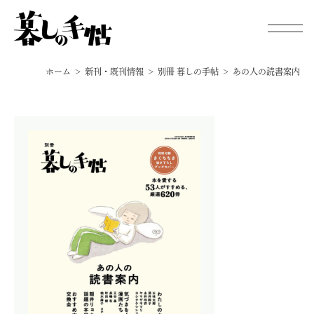
ホーム
新刊・既刊情報
別冊 暮しの手帖
あの人の読書案内
新刊・既刊情報
手帖通信
オンラインストア
暮しの手帖 電子版