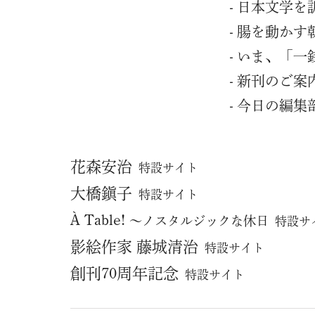
日本文学を
腸を動かす
いま、「一
新刊のご案
今日の編集
花森安治
特設サイト
⼤橋鎭⼦
特設サイト
À Table!
～ノスタルジックな休日
特設サ
影絵作家 藤城清治
特設サイト
創刊70周年記念
特設サイト