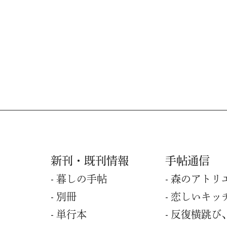
新刊・既刊情報
手帖通信
暮しの⼿帖
森のアトリ
別冊
恋しいキッ
単⾏本
反復横跳び