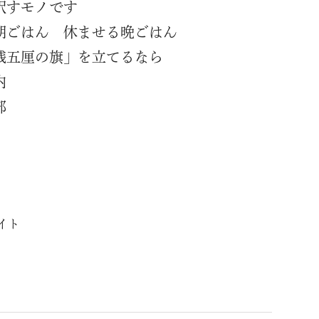
訳すモノです
朝ごはん 休ませる晩ごはん
銭五厘の旗」を立てるなら
内
部
イト