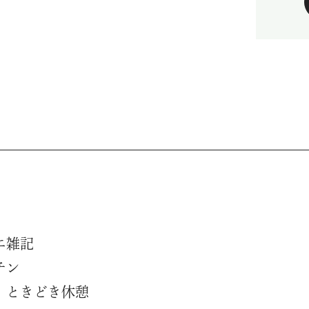
エ雑記
チン
、ときどき休憩