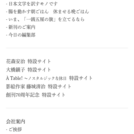
日本文学を訳すモノです
腸を動かす朝ごはん 休ませる晩ごはん
いま、「一銭五厘の旗」を立てるなら
新刊のご案内
今日の編集部
花森安治
特設サイト
⼤橋鎭⼦
特設サイト
À Table!
特設サイト
～ノスタルジックな休日
影絵作家 藤城清治
特設サイト
創刊70周年記念
特設サイト
会社案内
ご挨拶