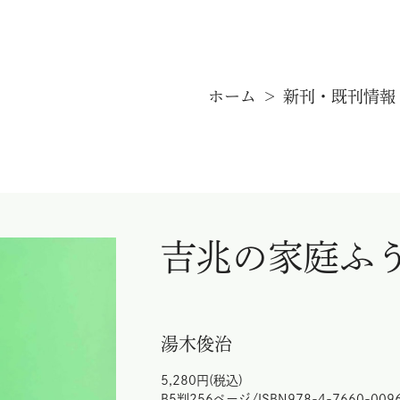
新刊・既刊情報
手帖通信
ホーム
新刊・既刊情報
オンラインストア
暮しの手帖 電子版
吉兆の家庭ふう
湯木俊治
5,280円(税込)
B5判256ページ/ISBN978-4-7660-009