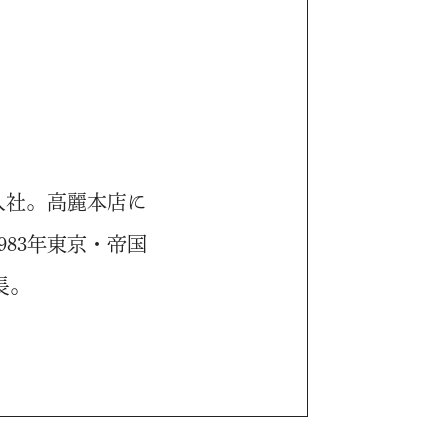
兆入社。高麗本店に
83年東京・帝国
長。