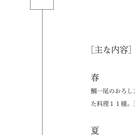
[主な内容]
春
鯛一尾のおろし
た料理１１種。
夏