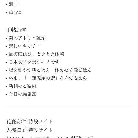
別冊
単⾏本
手帖通信
森のアトリエ雑記
恋しいキッチン
反復横跳び、ときどき休憩
日本文学を訳すモノです
腸を動かす朝ごはん 休ませる晩ごはん
いま、「一銭五厘の旗」を立てるなら
新刊のご案内
今日の編集部
花森安治
特設サイト
⼤橋鎭⼦
特設サイト