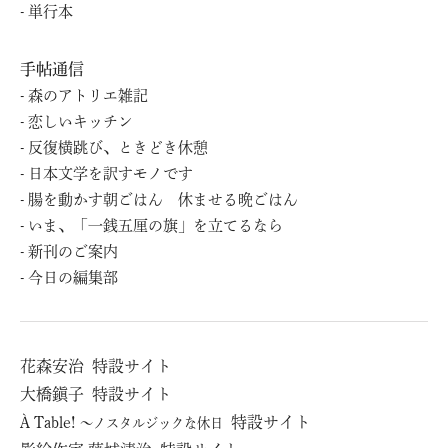
単⾏本
手帖通信
森のアトリエ雑記
恋しいキッチン
反復横跳び、ときどき休憩
日本文学を訳すモノです
腸を動かす朝ごはん 休ませる晩ごはん
いま、「一銭五厘の旗」を立てるなら
新刊のご案内
今日の編集部
花森安治
特設サイト
⼤橋鎭⼦
特設サイト
À Table!
特設サイト
～ノスタルジックな休日