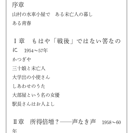
序章
山村の水車小屋で ある未亡人の暮し
ある青春
Ⅰ章 もはや「戦後」ではない筈なの
に
1954〜57年
かつぎや
三十娘と未亡人
大学出の小使さん
しあわせのうた
大部屋という名の女優
駅長さんはお人よし
Ⅱ章 所得倍増？——声なき声
1958〜60
年