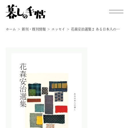
ホーム
新刊・既刊情報
エッセイ
花森安治選集２ ある日本人の暮し
新刊・既刊情報
手帖通信
オンラインストア
暮しの手帖 電子版