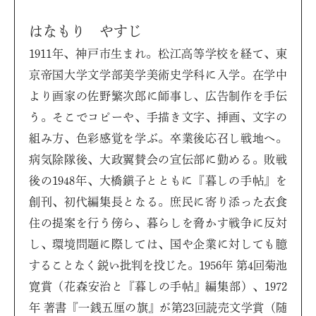
はなもり やすじ
1911年、神戸市生まれ。松江高等学校を経て、東
京帝国大学文学部美学美術史学科に入学。在学中
より画家の佐野繁次郎に師事し、広告制作を手伝
う。そこでコピーや、手描き文字、挿画、文字の
組み方、色彩感覚を学ぶ。卒業後応召し戦地へ。
病気除隊後、大政翼賛会の宣伝部に勤める。敗戦
後の1948年、大橋鎭子とともに『暮しの手帖』を
創刊、初代編集長となる。庶民に寄り添った衣食
住の提案を行う傍ら、暮らしを脅かす戦争に反対
し、環境問題に際しては、国や企業に対しても臆
することなく鋭い批判を投じた。1956年 第4回菊池
寛賞（花森安治と『暮しの手帖』編集部）、1972
年 著書『一銭五厘の旗』が第23回読売文学賞（随