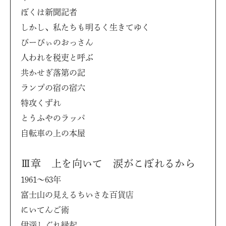
ぼくは新聞記者
しかし、私たちも明るく生きてゆく
ぴーぴぃのおっさん
人われを税吏と呼ぶ
共かせぎ落第の記
ランプの宿の宿六
特攻くずれ
とうふやのラッパ
自転車の上の本屋
Ⅲ章 上を向いて 涙がこぼれるから
1961〜63年
富士山の見えるちいさな百貨店
にいてんご術
伊深しぐれ縁起