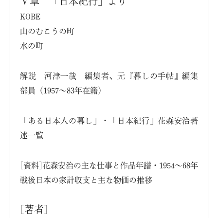
Ⅴ章 「日本紀行」より
KOBE
山のむこうの町
水の町
解説 河津一哉 編集者、元『暮しの手帖』編集
部員（1957〜83年在籍）
「ある日本人の暮し」・「日本紀行」花森安治著
述一覧
[資料]花森安治の主な仕事と作品年譜・1954〜68年
戦後日本の家計収支と主な物価の推移
[著者]