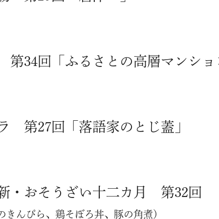
 第34回「ふるさとの高層マンショ
ラ 第27回「落語家のとじ蓋」
新・おそうざい十二カ月 第32回
のきんぴら、鶏そぼろ丼、豚の角煮）