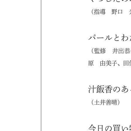
（指導 野口 
パールとわ
（監修 井出恭
原 由美子、田
汁飯香のあ
（土井善晴）
今日の買い