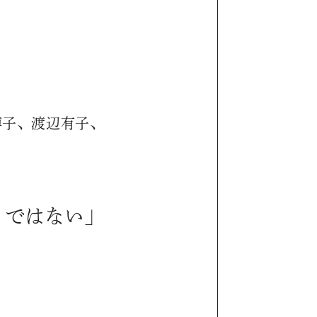
博子、渡辺有子、
ノではない」