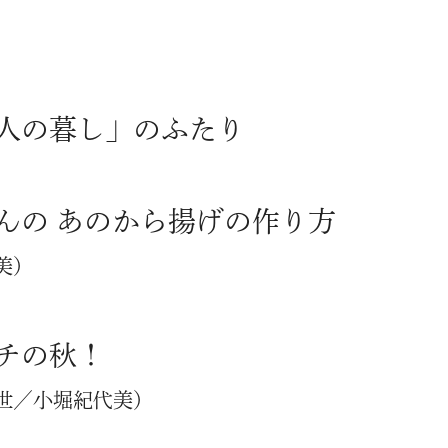
人の暮し」のふたり
んの あのから揚げの作り方
美）
チの秋！
世／小堀紀代美）