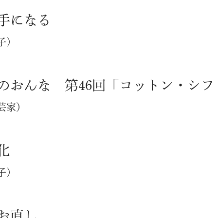
手になる
子）
のおんな 第46回「コットン・シフ
芸家）
化
子）
お直し