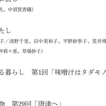
光、中須賀香織）
たし
子／浅野千里、田中美和子、平野紗季子、荒井
仲莉々亜、草場妙子）
る暮らし 第1回「味噌汁はタダモ
物 第29回「唐津へ」