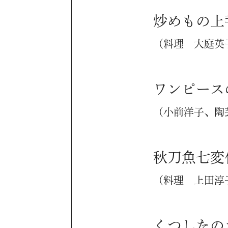
炒めもの上
（料理 大庭英
ワンピース
（小前洋子、陶
秋刀魚七変
（料理 上田淳
くつしたの