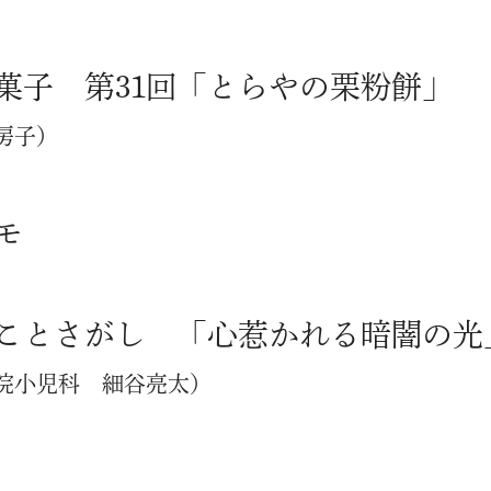
菓子 第31回「とらやの栗粉餅」
房子）
モ
ことさがし 「心惹かれる暗闇の光
院小児科 細谷亮太）