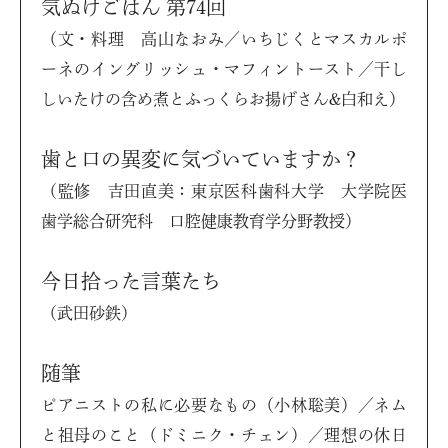
気ぬけごはん 第74回
（文・料理 高山なおみ／いちじくとマスカルポ
ーネのイングリッシュ・マフィントースト／干し
しいたけの含め煮とふっくらお揚げさん&白和え）
歯と口の異変に気づいていますか？
（監修 吉田直美：東京医科歯科大学 大学院医
歯学総合研究科 口腔健康教育学分野教授）
今日拾った言葉たち
（武田砂鉄）
随筆
ピアニストの私に必要なもの（小林聡美）／ネム
と祖母のこと（ドミニク・チェン）／理想の休日