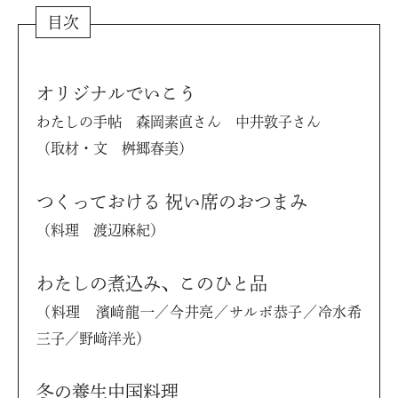
目次
オリジナルでいこう
わたしの手帖 森岡素直さん 中井敦子さん
（取材・文 桝郷春美）
つくっておける 祝い席のおつまみ
（料理 渡辺麻紀）
わたしの煮込み、このひと品
（料理 濱﨑龍一／今井亮／サルボ恭子／冷水希
三子／野﨑洋光）
冬の養生中国料理