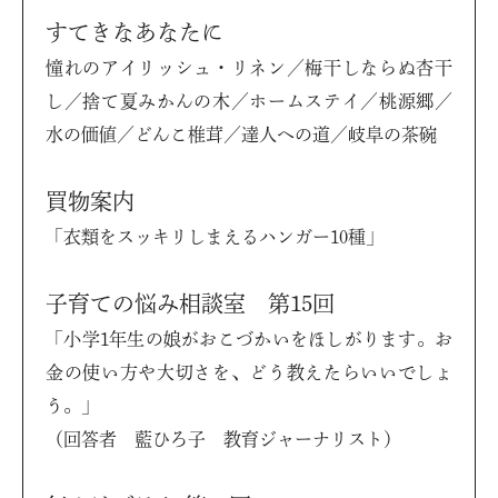
すてきなあなたに
憧れのアイリッシュ・リネン／梅干しならぬ杏干
し／捨て夏みかんの木／ホームステイ／桃源郷／
水の価値／どんこ椎茸／達人への道／岐阜の茶碗
買物案内
「衣類をスッキリしまえるハンガー10種」
子育ての悩み相談室 第15回
「小学1年生の娘がおこづかいをほしがります。お
金の使い方や大切さを、どう教えたらいいでしょ
う。」
（回答者 藍ひろ子 教育ジャーナリスト）