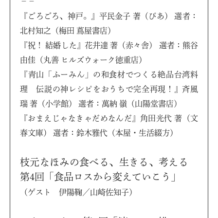
－－
『ごろごろ、神戸。』平民金子 著（ぴあ） 選者：
北村知之（梅田 蔦屋書店）
『祝！ 結婚した』花井達 著（赤々舎） 選者：熊谷
由佳（丸善 ヒルズウォーク徳重店）
『青山「ふーみん」の和食材でつくる絶品台湾料
理 伝説の神レシピをおうちで完全再現！』斉風
瑞 著（小学館） 選者：萬納 嶺（山陽堂書店）
『おまえじゃなきゃだめなんだ』角田光代 著（文
春文庫） 選者：鈴木雅代（本屋・生活綴方）
枝元なほみの食べる、生きる、考える
第4回「食品ロスから変えていこう」
（ゲスト 伊陽鞠／山崎佐知子）