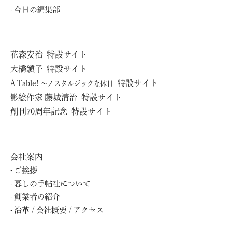
今日の編集部
花森安治
特設サイト
⼤橋鎭⼦
特設サイト
À Table!
特設サイト
～ノスタルジックな休日
影絵作家 藤城清治
特設サイト
創刊70周年記念
特設サイト
会社案内
ご挨拶
暮しの⼿帖社について
創業者の紹介
沿⾰ / 会社概要 / アクセス