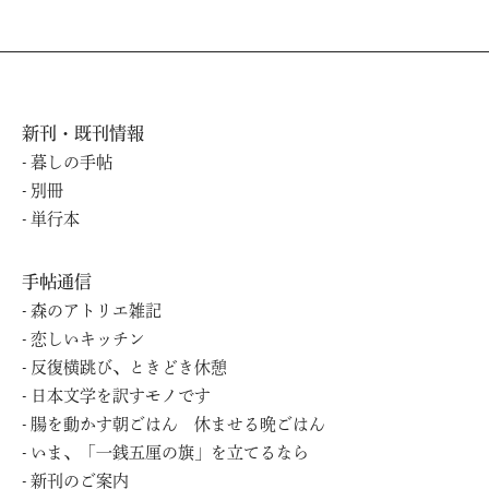
新刊・既刊情報
暮しの⼿帖
別冊
単⾏本
手帖通信
森のアトリエ雑記
恋しいキッチン
反復横跳び、ときどき休憩
日本文学を訳すモノです
腸を動かす朝ごはん 休ませる晩ごはん
いま、「一銭五厘の旗」を立てるなら
新刊のご案内